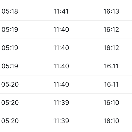
05:18
11:41
16:13
05:19
11:40
16:12
05:19
11:40
16:12
05:19
11:40
16:11
05:20
11:40
16:11
05:20
11:39
16:10
05:20
11:39
16:10