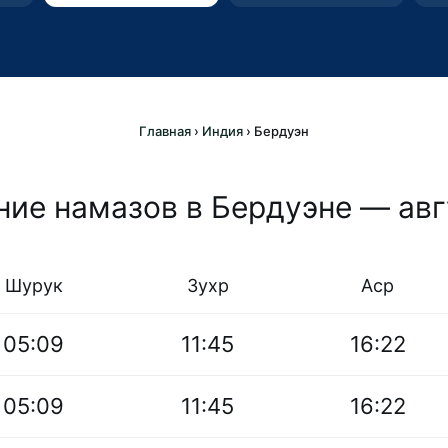
Главная
›
Индия
›
Бердуэн
ние намазов в Бердуэне — авг
Шурук
Зухр
Аср
05:09
11:45
16:22
05:09
11:45
16:22