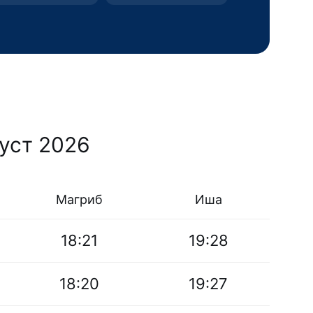
уст 2026
Магриб
Иша
18:21
19:28
18:20
19:27