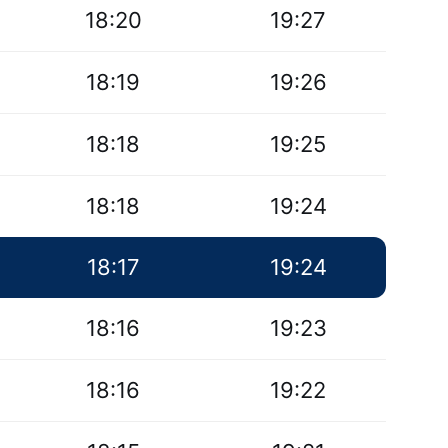
18:20
19:27
18:19
19:26
18:18
19:25
18:18
19:24
18:17
19:24
18:16
19:23
18:16
19:22