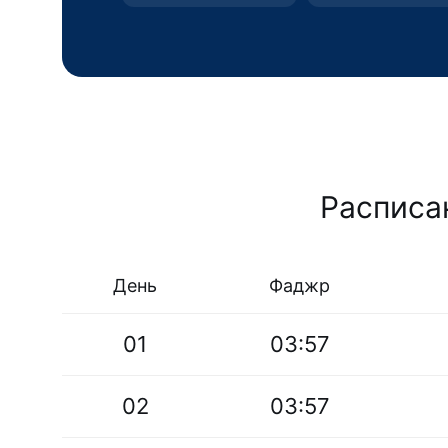
Расписа
День
Фаджр
01
03:57
02
03:57