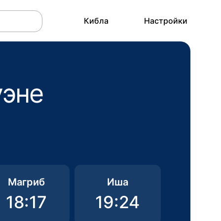
Кибла
Настройки
уэне
Магриб
Иша
18:17
19:24