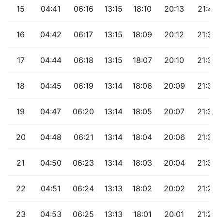
15
04:41
06:16
13:15
18:10
20:13
21:41
16
04:42
06:17
13:15
18:09
20:12
21:39
17
04:44
06:18
13:15
18:07
20:10
21:38
18
04:45
06:19
13:14
18:06
20:09
21:36
19
04:47
06:20
13:14
18:05
20:07
21:34
20
04:48
06:21
13:14
18:04
20:06
21:32
21
04:50
06:23
13:14
18:03
20:04
21:30
22
04:51
06:24
13:13
18:02
20:02
21:28
23
04:53
06:25
13:13
18:01
20:01
21:26