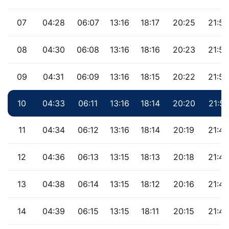
07
04:28
06:07
13:16
18:17
20:25
21:56
08
04:30
06:08
13:16
18:16
20:23
21:54
09
04:31
06:09
13:16
18:15
20:22
21:53
10
04:33
06:11
13:16
18:14
20:20
21:51
11
04:34
06:12
13:16
18:14
20:19
21:49
12
04:36
06:13
13:15
18:13
20:18
21:47
13
04:38
06:14
13:15
18:12
20:16
21:45
14
04:39
06:15
13:15
18:11
20:15
21:43