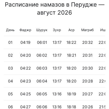
Расписание намазов в Перудже —
август 2026
День
Фаджр
Шурук
Зухр
Аср
Магриб
Иша
01
04:19
06:01
13:17
18:22
20:32
22:0
02
04:20
06:02
13:17
18:21
20:31
22:0
03
04:22
06:03
13:17
18:20
20:30
22:0
04
04:23
06:04
13:17
18:20
20:28
22:01
05
04:25
06:05
13:16
18:19
20:27
22:0
06
04:27
06:06
13:16
18:18
20:26
21:58