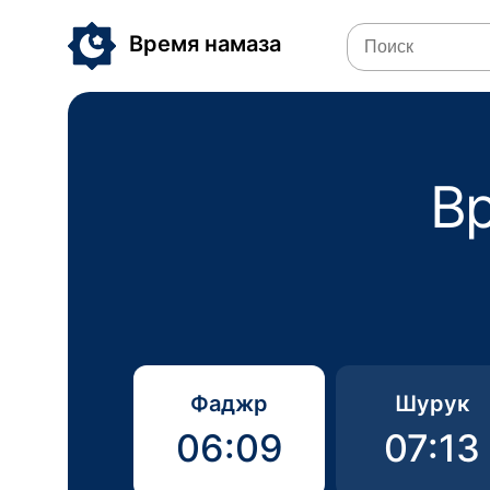
Время намаза
Вр
Фаджр
Шурук
06:09
07:13