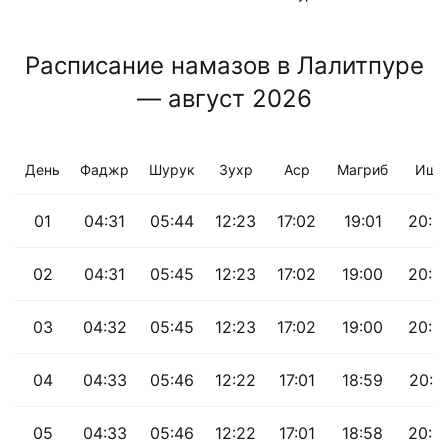
Расписание намазов в Лалитпуре
— август 2026
День
Фаджр
Шурук
Зухр
Аср
Магриб
Иша
01
04:31
05:44
12:23
17:02
19:01
20:0
02
04:31
05:45
12:23
17:02
19:00
20:0
03
04:32
05:45
12:23
17:02
19:00
20:0
04
04:33
05:46
12:22
17:01
18:59
20:0
05
04:33
05:46
12:22
17:01
18:58
20:0