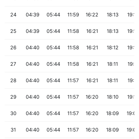
24
04:39
05:44
11:59
16:22
18:13
19:13
25
04:39
05:44
11:58
16:21
18:13
19:13
26
04:40
05:44
11:58
16:21
18:12
19:12
27
04:40
05:44
11:58
16:21
18:11
19:11
28
04:40
05:44
11:57
16:21
18:11
19:11
29
04:40
05:44
11:57
16:20
18:10
19:10
30
04:40
05:44
11:57
16:20
18:09
19:0
31
04:40
05:44
11:57
16:20
18:09
19:0