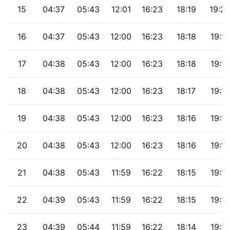
15
04:37
05:43
12:01
16:23
18:19
19:2
16
04:37
05:43
12:00
16:23
18:18
19:19
17
04:38
05:43
12:00
16:23
18:18
19:18
18
04:38
05:43
12:00
16:23
18:17
19:18
19
04:38
05:43
12:00
16:23
18:16
19:17
20
04:38
05:43
12:00
16:23
18:16
19:16
21
04:38
05:43
11:59
16:22
18:15
19:16
22
04:39
05:43
11:59
16:22
18:15
19:15
23
04:39
05:44
11:59
16:22
18:14
19:14