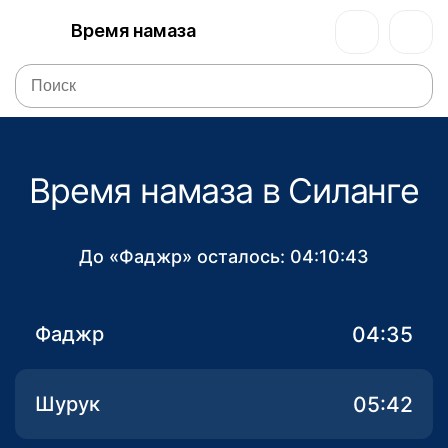
Время намаза
Время намаза в Силанге
До «Фаджр» осталось:
04:10:43
04:35
Фаджр
05:42
Шурук