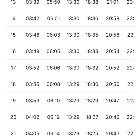
13
03:39
05:59
13:30
18:38
21:01
23:0
14
03:42
06:01
13:30
18:36
20:58
23:0
15
03:46
06:03
13:30
18:35
20:56
23:0
16
03:49
06:05
13:30
18:33
20:54
22:5
17
03:52
06:06
13:30
18:32
20:52
22:5
18
03:55
06:08
13:29
18:30
20:50
22:5
19
03:59
06:10
13:29
18:29
20:47
22:4
20
04:02
06:12
13:29
18:27
20:45
22:4
21
04:05
06:14
13:29
18:25
20:43
22:4