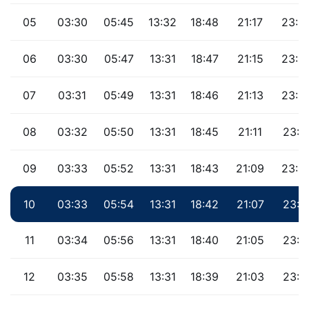
05
03:30
05:45
13:32
18:48
21:17
23:2
06
03:30
05:47
13:31
18:47
21:15
23:2
07
03:31
05:49
13:31
18:46
21:13
23:2
08
03:32
05:50
13:31
18:45
21:11
23:2
09
03:33
05:52
13:31
18:43
21:09
23:2
10
03:33
05:54
13:31
18:42
21:07
23:1
11
03:34
05:56
13:31
18:40
21:05
23:1
12
03:35
05:58
13:31
18:39
21:03
23:1