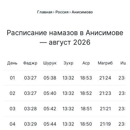
Главная
›
Россия
›
Анисимово
Расписание намазов в Анисимове
— август 2026
День
Фаджр
Шурук
Зухр
Аср
Магриб
Иша
01
03:27
05:38
13:32
18:53
21:24
23:2
02
03:27
05:40
13:32
18:52
21:23
23:2
03
03:28
05:42
13:32
18:51
21:21
23:2
04
03:29
05:44
13:32
18:50
21:19
23:2