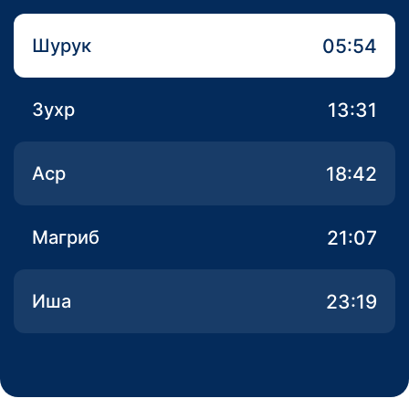
05:54
Шурук
13:31
Зухр
18:42
Аср
21:07
Магриб
23:19
Иша