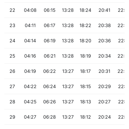
22
04:08
06:15
13:28
18:24
20:41
22:3
23
04:11
06:17
13:28
18:22
20:38
22:3
24
04:14
06:19
13:28
18:20
20:36
22:3
25
04:16
06:21
13:28
18:19
20:34
22:2
26
04:19
06:22
13:27
18:17
20:31
22:2
27
04:22
06:24
13:27
18:15
20:29
22:2
28
04:25
06:26
13:27
18:13
20:27
22:1
29
04:27
06:28
13:27
18:12
20:24
22:1