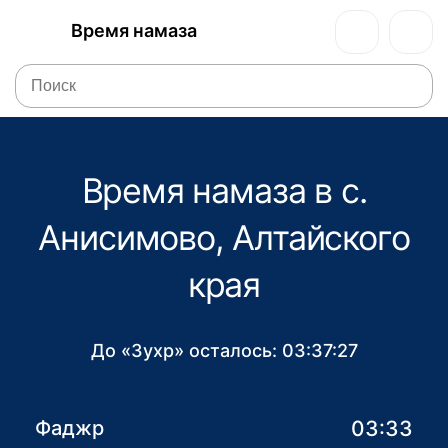
Время намаза
Время намаза в с.
Анисимово, Алтайского
края
До «Зухр» осталось:
03:37:27
03:33
Фаджр