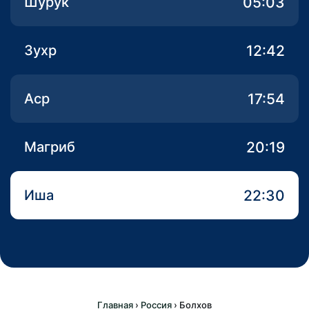
05:03
Шурук
12:42
Зухр
17:54
Аср
20:19
Магриб
22:30
Иша
Главная
›
Россия
›
Болхов