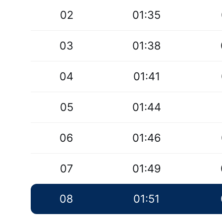
02
01:35
03
01:38
04
01:41
05
01:44
06
01:46
07
01:49
08
01:51