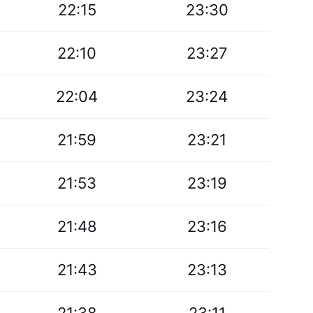
22:15
23:30
22:10
23:27
22:04
23:24
21:59
23:21
21:53
23:19
21:48
23:16
21:43
23:13