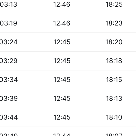
03:13
12:46
18:25
03:19
12:46
18:23
03:24
12:45
18:20
03:29
12:45
18:18
03:34
12:45
18:15
03:39
12:45
18:13
03:44
12:45
18:10