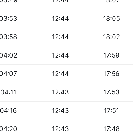
03:49
12:44
18:07
03:53
12:44
18:05
03:58
12:44
18:02
04:02
12:44
17:59
04:07
12:44
17:56
04:11
12:43
17:53
04:16
12:43
17:51
04:20
12:43
17:48