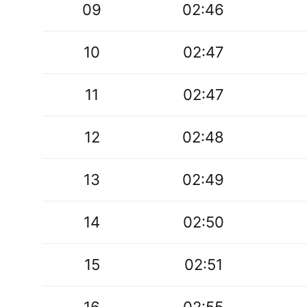
09
02:46
10
02:47
11
02:47
12
02:48
13
02:49
14
02:50
15
02:51