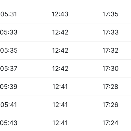
05:31
12:43
17:35
05:33
12:42
17:33
05:35
12:42
17:32
05:37
12:42
17:30
05:39
12:41
17:28
05:41
12:41
17:26
05:43
12:41
17:24