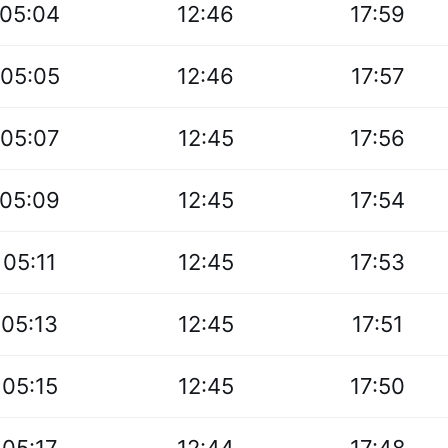
05:04
12:46
17:59
05:05
12:46
17:57
05:07
12:45
17:56
05:09
12:45
17:54
05:11
12:45
17:53
05:13
12:45
17:51
05:15
12:45
17:50