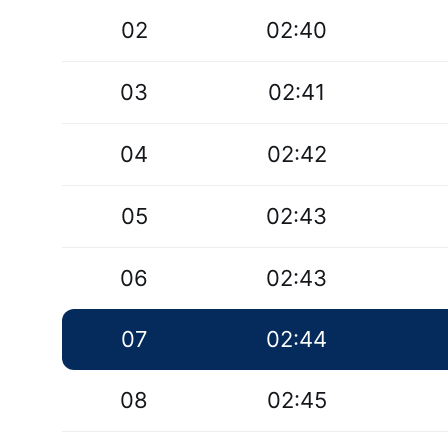
02
02:40
03
02:41
04
02:42
05
02:43
06
02:43
07
02:44
08
02:45