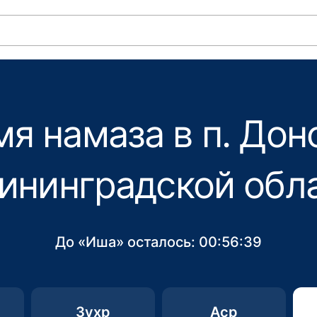
я намаза в п. Дон
ининградской обл
До «Иша» осталось:
00:56:38
Зухр
Аср