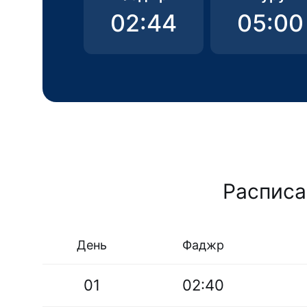
02:44
05:00
Расписа
День
Фаджр
01
02:40