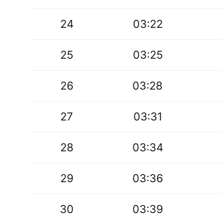
24
03:22
25
03:25
26
03:28
27
03:31
28
03:34
29
03:36
30
03:39