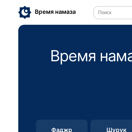
Время намаза
Время нама
Фаджр
Шурук