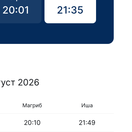
20:01
21:35
густ 2026
Магриб
Иша
20:10
21:49