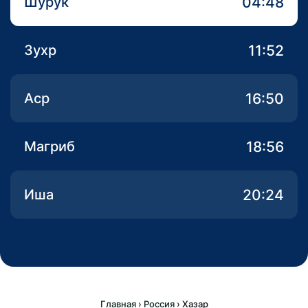
04:48
Шурук
11:52
Зухр
16:50
Аср
18:56
Магриб
20:24
Иша
Главная
›
Россия
›
Хазар