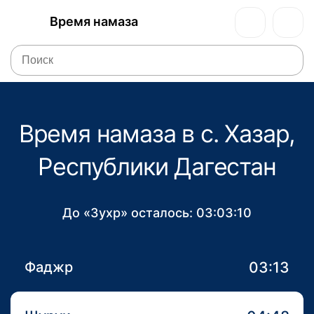
Время намаза
Время намаза в с. Хазар,
Республики Дагестан
До «Зухр» осталось:
03:03:09
03:13
Фаджр