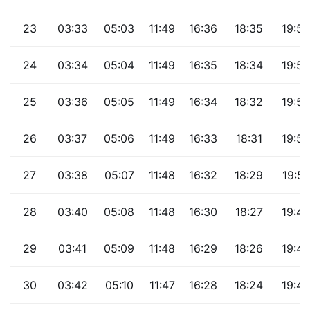
23
03:33
05:03
11:49
16:36
18:35
19:59
24
03:34
05:04
11:49
16:35
18:34
19:57
25
03:36
05:05
11:49
16:34
18:32
19:55
26
03:37
05:06
11:49
16:33
18:31
19:53
27
03:38
05:07
11:48
16:32
18:29
19:51
28
03:40
05:08
11:48
16:30
18:27
19:49
29
03:41
05:09
11:48
16:29
18:26
19:47
30
03:42
05:10
11:47
16:28
18:24
19:45