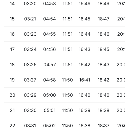
14
03:20
04:53
11:51
16:46
18:49
20:15
15
03:21
04:54
11:51
16:45
18:47
20:13
16
03:23
04:55
11:51
16:44
18:46
20:12
17
03:24
04:56
11:51
16:43
18:45
20:10
18
03:26
04:57
11:51
16:42
18:43
20:0
19
03:27
04:58
11:50
16:41
18:42
20:0
20
03:29
05:00
11:50
16:40
18:40
20:0
21
03:30
05:01
11:50
16:39
18:38
20:0
22
03:31
05:02
11:50
16:38
18:37
20:01