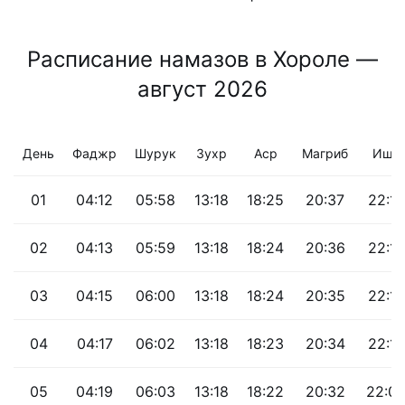
Расписание намазов в Хороле —
август 2026
День
Фаджр
Шурук
Зухр
Аср
Магриб
Иша
01
04:12
05:58
13:18
18:25
20:37
22:15
02
04:13
05:59
13:18
18:24
20:36
22:14
03
04:15
06:00
13:18
18:24
20:35
22:12
04
04:17
06:02
13:18
18:23
20:34
22:10
05
04:19
06:03
13:18
18:22
20:32
22:0