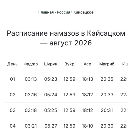
Главная
›
Россия
›
Кайсацкое
Расписание намазов в Кайсацком
— август 2026
День
Фаджр
Шурук
Зухр
Аср
Магриб
Иша
01
03:13
05:23
12:59
18:13
20:35
22:3
02
03:16
05:24
12:59
18:12
20:33
22:3
03
03:18
05:25
12:59
18:12
20:31
22:2
04
03:21
05:27
12:59
18:10
20:30
22:2