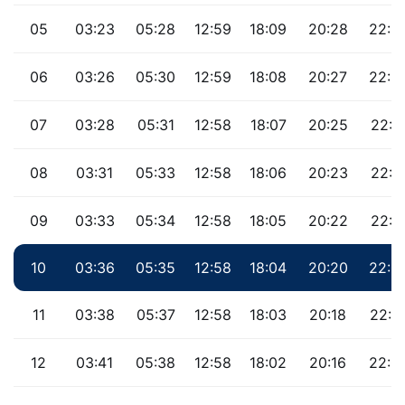
05
03:23
05:28
12:59
18:09
20:28
22:2
06
03:26
05:30
12:59
18:08
20:27
22:2
07
03:28
05:31
12:58
18:07
20:25
22:1
08
03:31
05:33
12:58
18:06
20:23
22:1
09
03:33
05:34
12:58
18:05
20:22
22:1
10
03:36
05:35
12:58
18:04
20:20
22:0
11
03:38
05:37
12:58
18:03
20:18
22:0
12
03:41
05:38
12:58
18:02
20:16
22:0