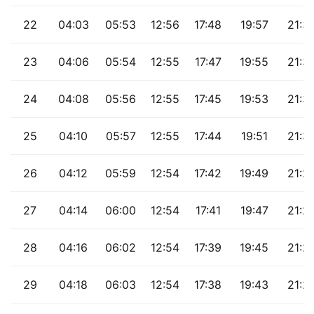
22
04:03
05:53
12:56
17:48
19:57
21:3
23
04:06
05:54
12:55
17:47
19:55
21:3
24
04:08
05:56
12:55
17:45
19:53
21:3
25
04:10
05:57
12:55
17:44
19:51
21:3
26
04:12
05:59
12:54
17:42
19:49
21:2
27
04:14
06:00
12:54
17:41
19:47
21:2
28
04:16
06:02
12:54
17:39
19:45
21:2
29
04:18
06:03
12:54
17:38
19:43
21:2