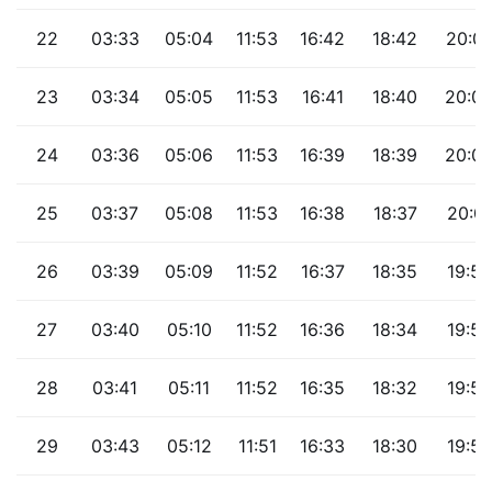
22
03:33
05:04
11:53
16:42
18:42
20:0
23
03:34
05:05
11:53
16:41
18:40
20:0
24
03:36
05:06
11:53
16:39
18:39
20:0
25
03:37
05:08
11:53
16:38
18:37
20:01
26
03:39
05:09
11:52
16:37
18:35
19:59
27
03:40
05:10
11:52
16:36
18:34
19:57
28
03:41
05:11
11:52
16:35
18:32
19:55
29
03:43
05:12
11:51
16:33
18:30
19:53