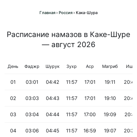
Главная
›
Россия
›
Кака-Шура
Расписание намазов в Каке-Шуре
— август 2026
День
Фаджр
Шурук
Зухр
Аср
Магриб
Иша
01
03:01
04:42
11:57
17:01
19:11
20:4
02
03:03
04:43
11:57
17:01
19:10
20:4
03
03:04
04:44
11:57
17:00
19:09
20:41
04
03:06
04:45
11:57
16:59
19:07
20:3