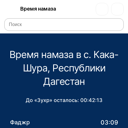
Время намаза
Время намаза в с. Кака-
Шура, Республики
Дагестан
До «Зухр» осталось:
00:42:13
03:09
Фаджр