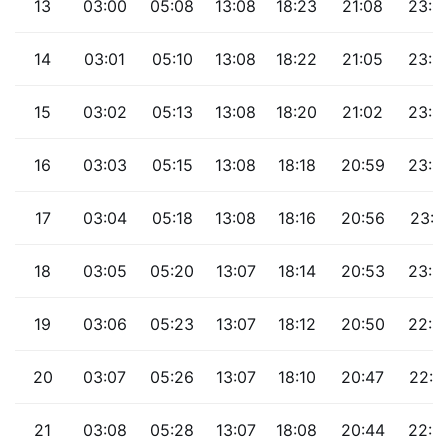
13
03:00
05:08
13:08
18:23
21:08
23:0
14
03:01
05:10
13:08
18:22
21:05
23:0
15
03:02
05:13
13:08
18:20
21:02
23:0
16
03:03
05:15
13:08
18:18
20:59
23:0
17
03:04
05:18
13:08
18:16
20:56
23:0
18
03:05
05:20
13:07
18:14
20:53
23:0
19
03:06
05:23
13:07
18:12
20:50
22:5
20
03:07
05:26
13:07
18:10
20:47
22:5
21
03:08
05:28
13:07
18:08
20:44
22:5