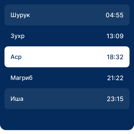
04:55
Шурук
13:09
Зухр
18:32
Аср
21:22
Магриб
23:15
Иша