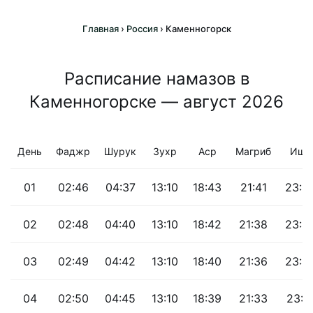
Главная
›
Россия
›
Каменногорск
Расписание намазов в
Каменногорске — август 2026
День
Фаджр
Шурук
Зухр
Аср
Магриб
Иша
01
02:46
04:37
13:10
18:43
21:41
23:2
02
02:48
04:40
13:10
18:42
21:38
23:2
03
02:49
04:42
13:10
18:40
21:36
23:2
04
02:50
04:45
13:10
18:39
21:33
23:2