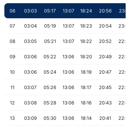
06
03:03
05:17
13:07
18:24
20:56
23:0
07
03:04
05:19
13:07
18:23
20:54
23:0
08
03:05
05:21
13:07
18:22
20:52
22:5
09
03:06
05:22
13:06
18:20
20:49
22:5
10
03:06
05:24
13:06
18:19
20:47
22:5
11
03:07
05:26
13:06
18:17
20:45
22:5
12
03:08
05:28
13:06
18:16
20:43
22:5
13
03:09
05:30
13:06
18:14
20:41
22:5