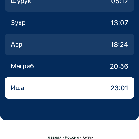
05:17
Шурук
13:07
Зухр
18:24
Аср
20:56
Магриб
23:01
Иша
Главная
›
Россия
›
Кулун