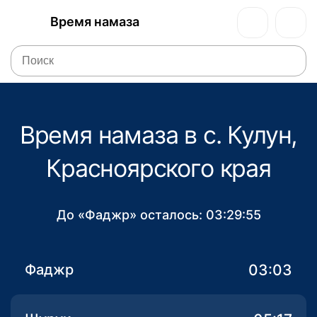
Время намаза
Время намаза в с. Кулун,
Красноярского края
До «Фаджр» осталось:
03:29:55
03:03
Фаджр