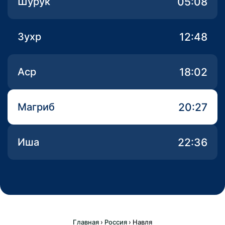
05:08
Шурук
12:48
Зухр
18:02
Аср
20:27
Магриб
22:36
Иша
Главная
›
Россия
›
Навля