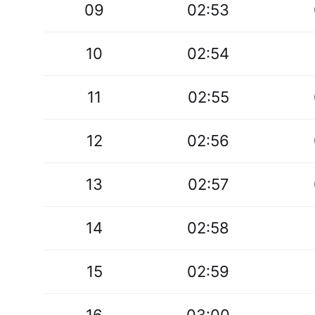
09
02:53
10
02:54
11
02:55
12
02:56
13
02:57
14
02:58
15
02:59