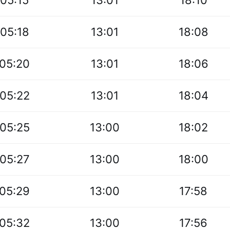
05:15
13:01
18:10
05:18
13:01
18:08
05:20
13:01
18:06
05:22
13:01
18:04
05:25
13:00
18:02
05:27
13:00
18:00
05:29
13:00
17:58
05:32
13:00
17:56