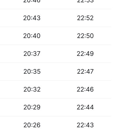
20:46
22:53
20:43
22:52
20:40
22:50
20:37
22:49
20:35
22:47
20:32
22:46
20:29
22:44
20:26
22:43