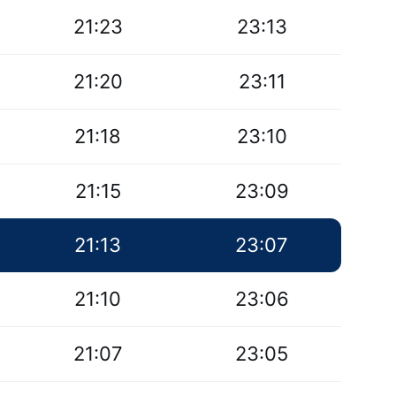
21:23
23:13
21:20
23:11
21:18
23:10
21:15
23:09
21:13
23:07
21:10
23:06
21:07
23:05