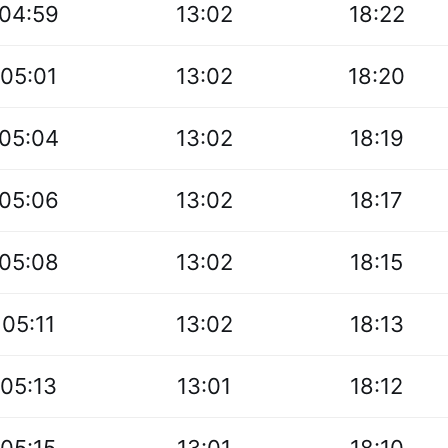
04:59
13:02
18:22
05:01
13:02
18:20
05:04
13:02
18:19
05:06
13:02
18:17
05:08
13:02
18:15
05:11
13:02
18:13
05:13
13:01
18:12