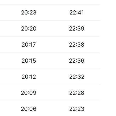
20:23
22:41
20:20
22:39
20:17
22:38
20:15
22:36
20:12
22:32
20:09
22:28
20:06
22:23