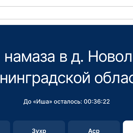
 намаза в д. Новол
нинградской обла
До «Иша» осталось:
00:36:22
Зухр
Аср