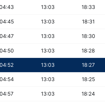
04:43
13:03
18:33
04:45
13:03
18:31
04:47
13:03
18:30
04:50
13:03
18:28
04:52
13:03
18:27
04:54
13:03
18:25
04:57
13:03
18:24