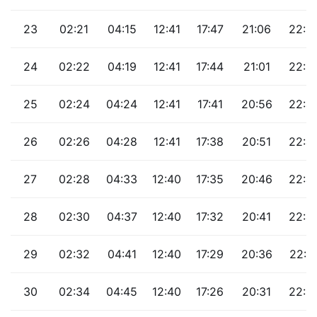
23
02:21
04:15
12:41
17:47
21:06
22:5
24
02:22
04:19
12:41
17:44
21:01
22:5
25
02:24
04:24
12:41
17:41
20:56
22:4
26
02:26
04:28
12:41
17:38
20:51
22:4
27
02:28
04:33
12:40
17:35
20:46
22:4
28
02:30
04:37
12:40
17:32
20:41
22:4
29
02:32
04:41
12:40
17:29
20:36
22:3
30
02:34
04:45
12:40
17:26
20:31
22:3