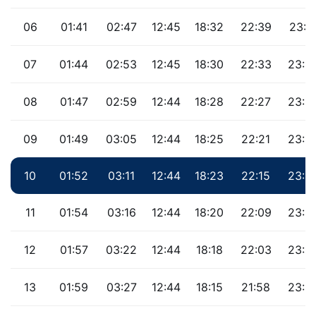
06
01:41
02:47
12:45
18:32
22:39
23:4
07
01:44
02:53
12:45
18:30
22:33
23:3
08
01:47
02:59
12:44
18:28
22:27
23:3
09
01:49
03:05
12:44
18:25
22:21
23:3
10
01:52
03:11
12:44
18:23
22:15
23:2
11
01:54
03:16
12:44
18:20
22:09
23:2
12
01:57
03:22
12:44
18:18
22:03
23:2
13
01:59
03:27
12:44
18:15
21:58
23:2