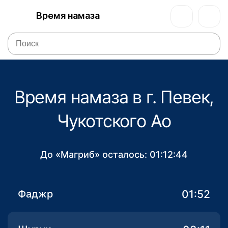
Время намаза
Время намаза в г. Певек,
Чукотского Ао
До «Магриб» осталось:
01:12:44
01:52
Фаджр