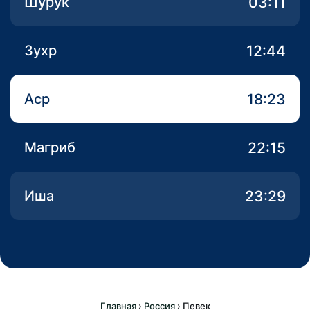
03:11
Шурук
12:44
Зухр
18:23
Аср
22:15
Магриб
23:29
Иша
Главная
›
Россия
›
Певек