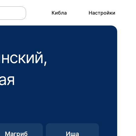
Кибла
Настройки
нский,
ая
Магриб
Иша