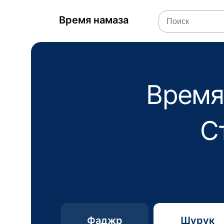
Время намаза
Время
С
Фаджр
Шурук