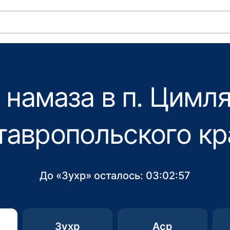
 намаза в п. Цимля
тавропольского кр
До «Зухр» осталось:
03:02:57
Зухр
Аср