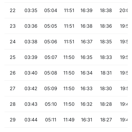
22
03:35
05:04
11:51
16:39
18:38
20:0
23
03:36
05:05
11:51
16:38
18:36
19:58
24
03:38
05:06
11:51
16:37
18:35
19:57
25
03:39
05:07
11:50
16:35
18:33
19:55
26
03:40
05:08
11:50
16:34
18:31
19:53
27
03:42
05:09
11:50
16:33
18:30
19:51
28
03:43
05:10
11:50
16:32
18:28
19:49
29
03:44
05:11
11:49
16:31
18:27
19:47