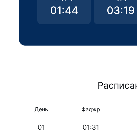
01:44
03:19
Расписа
День
Фаджр
01
01:31