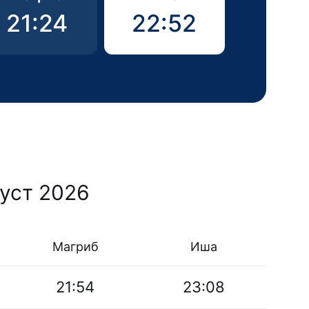
21:24
22:52
уст 2026
Магриб
Иша
21:54
23:08