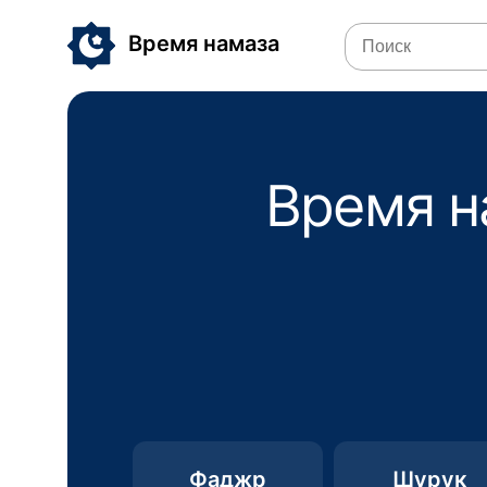
Время намаза
Время н
Фаджр
Шурук