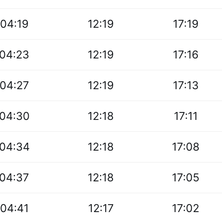
04:19
12:19
17:19
04:23
12:19
17:16
04:27
12:19
17:13
04:30
12:18
17:11
04:34
12:18
17:08
04:37
12:18
17:05
04:41
12:17
17:02