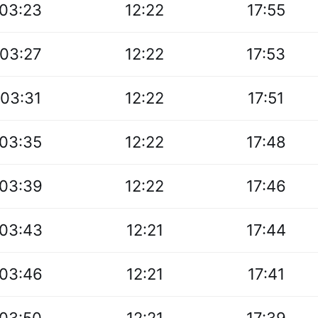
03:23
12:22
17:55
03:27
12:22
17:53
03:31
12:22
17:51
03:35
12:22
17:48
03:39
12:22
17:46
03:43
12:21
17:44
03:46
12:21
17:41