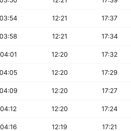
03:50
12:21
17:39
03:54
12:21
17:37
03:58
12:21
17:34
04:01
12:20
17:32
04:05
12:20
17:29
04:09
12:20
17:27
04:12
12:20
17:24
04:16
12:19
17:21