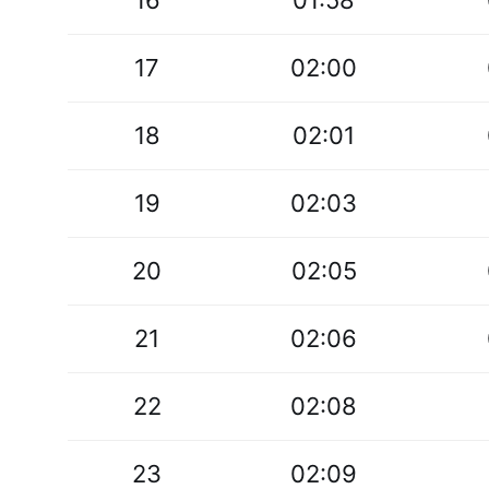
16
01:58
17
02:00
18
02:01
19
02:03
20
02:05
21
02:06
22
02:08
23
02:09