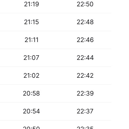
21:19
22:50
21:15
22:48
21:11
22:46
21:07
22:44
21:02
22:42
20:58
22:39
20:54
22:37