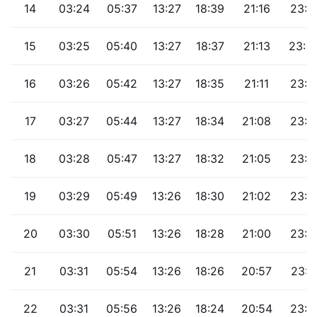
14
03:24
05:37
13:27
18:39
21:16
23:2
15
03:25
05:40
13:27
18:37
21:13
23:2
16
03:26
05:42
13:27
18:35
21:11
23:1
17
03:27
05:44
13:27
18:34
21:08
23:1
18
03:28
05:47
13:27
18:32
21:05
23:1
19
03:29
05:49
13:26
18:30
21:02
23:1
20
03:30
05:51
13:26
18:28
21:00
23:1
21
03:31
05:54
13:26
18:26
20:57
23:1
22
03:31
05:56
13:26
18:24
20:54
23:1