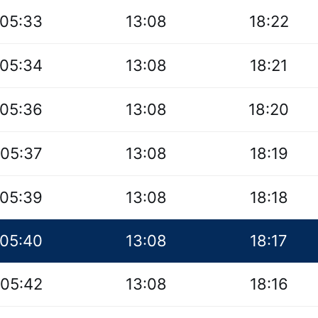
05:33
13:08
18:22
05:34
13:08
18:21
05:36
13:08
18:20
05:37
13:08
18:19
05:39
13:08
18:18
05:40
13:08
18:17
05:42
13:08
18:16