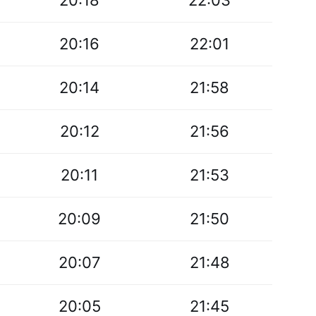
20:18
22:03
20:16
22:01
20:14
21:58
20:12
21:56
20:11
21:53
20:09
21:50
20:07
21:48
20:05
21:45