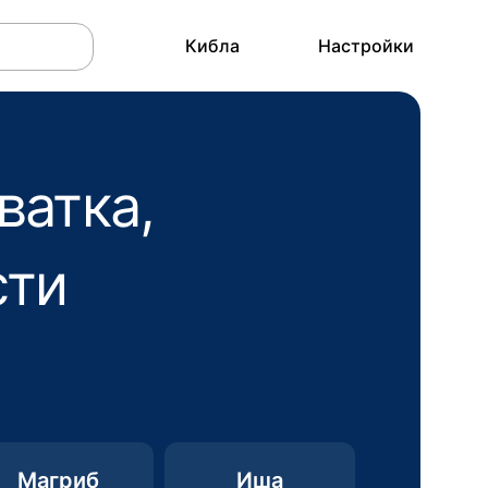
Кибла
Настройки
ватка,
сти
Магриб
Иша