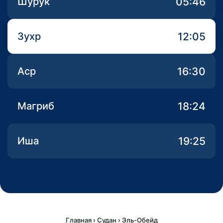
05:46
Шурук
12:05
Зухр
16:30
Аср
18:24
Магриб
19:25
Иша
Главная
›
Судан
›
Эль-Обейд