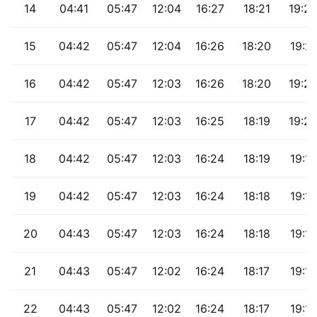
14
04:41
05:47
12:04
16:27
18:21
19:2
15
04:42
05:47
12:04
16:26
18:20
19:21
16
04:42
05:47
12:03
16:26
18:20
19:2
17
04:42
05:47
12:03
16:25
18:19
19:2
18
04:42
05:47
12:03
16:24
18:19
19:19
19
04:42
05:47
12:03
16:24
18:18
19:19
20
04:43
05:47
12:03
16:24
18:18
19:18
21
04:43
05:47
12:02
16:24
18:17
19:17
22
04:43
05:47
12:02
16:24
18:17
19:17